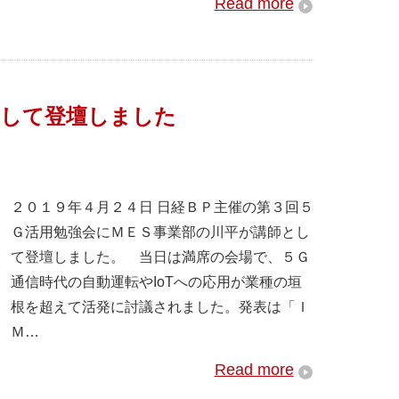
Read more
として登壇しました
２０１９年４月２４日 日経ＢＰ主催の第３回５
Ｇ活用勉強会にＭＥＳ事業部の川平が講師とし
て登壇しました。 当日は満席の会場で、５Ｇ
通信時代の自動運転やIoTへの応用が業種の垣
根を超えて活発に討議されました。発表は「Ｉ
Ｍ…
Read more