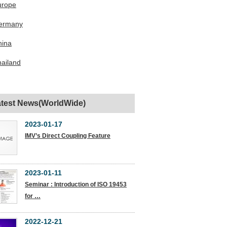
urope
ermany
hina
ailand
test News(WorldWide)
2023-01-17
IMV’s Direct Coupling Feature
2023-01-11
Seminar : Introduction of ISO 19453
for …
2022-12-21