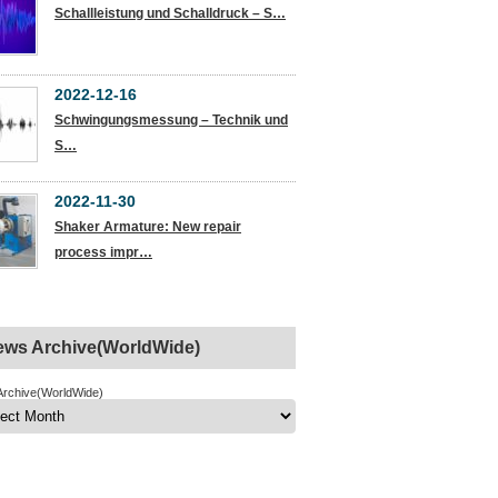
Schallleistung und Schalldruck – S…
2022-12-16
Schwingungsmessung – Technik und
S…
2022-11-30
Shaker Armature: New repair
process impr…
ews Archive(WorldWide)
rchive(WorldWide)