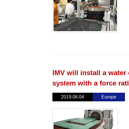
IMV will install a water
system with a force ra
2019.06.04
Europe