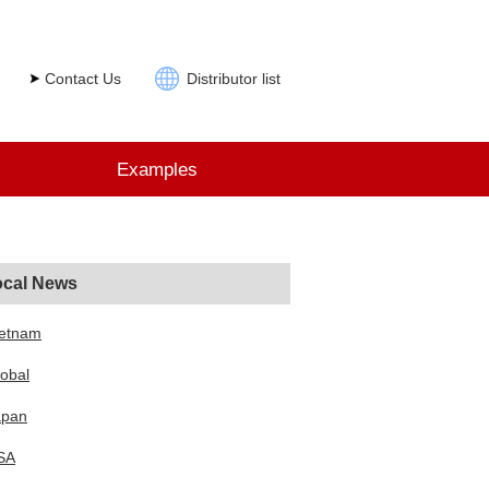
Contact Us
Distributor list
Examples
ocal News
ietnam
obal
apan
SA