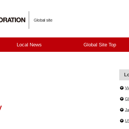
Local News
Global Site Top
L
V
Gl
y
J
U