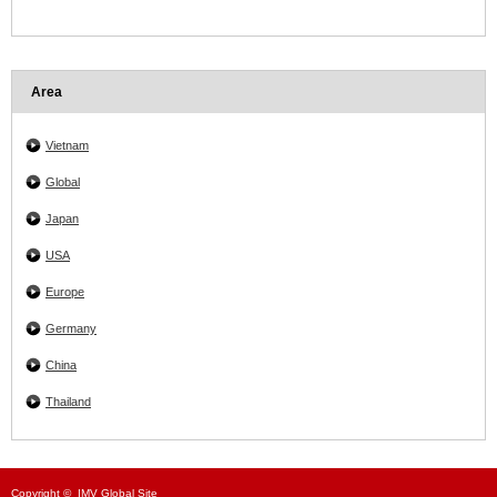
Area
Vietnam
Global
Japan
USA
Europe
Germany
China
Thailand
Copyright ©
IMV Global Site